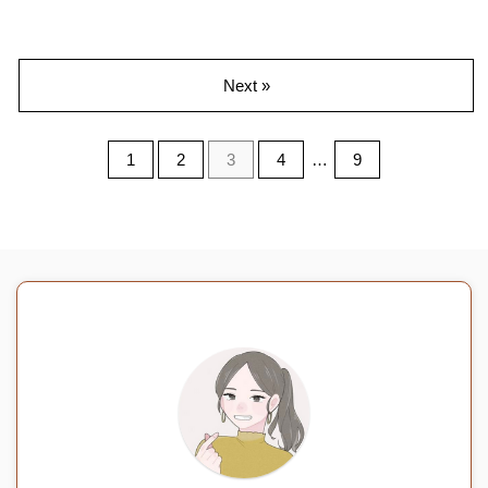
Next »
1
2
3
4
…
9